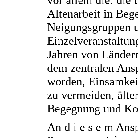
vor allem die: die t
Altenarbeit in Beg
Neigungsgruppen 
Einzelveranstaltun
Jahren von Lände
dem zentralen Ansp
worden, Einsamkei
zu vermeiden, ält
Begegnung und Ko
An d i e s e m Ans